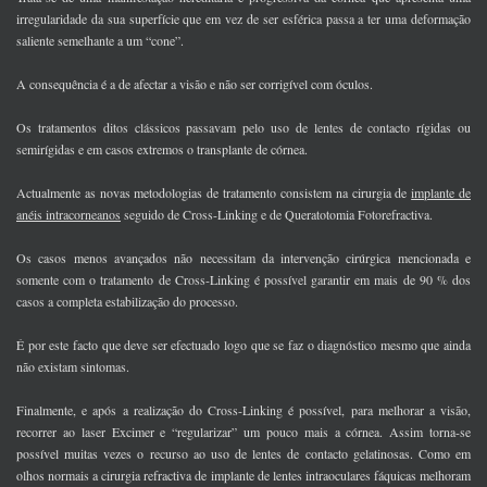
irregularidade da sua superfície que em vez de ser esférica passa a ter uma deformação
saliente semelhante a um “cone”.
A consequência é a de afectar a visão e não ser corrigível com óculos.
Os tratamentos ditos clássicos passavam pelo uso de lentes de contacto rígidas ou
semirígidas e em casos extremos o transplante de córnea.
Actualmente as novas metodologias de tratamento consistem na cirurgia de
implante de
anéis intracorneanos
seguido de Cross-Linking e de Queratotomia Fotorefractiva.
Os casos menos avançados não necessitam da intervenção cirúrgica mencionada e
somente com o tratamento de Cross-Linking é possível garantir em mais de 90 % dos
casos a completa estabilização do processo.
É por este facto que deve ser efectuado logo que se faz o diagnóstico mesmo que ainda
não existam sintomas.
Finalmente, e após a realização do Cross-Linking é possível, para melhorar a visão,
recorrer ao laser Excimer e “regularizar” um pouco mais a córnea. Assim torna-se
possível muitas vezes o recurso ao uso de lentes de contacto gelatinosas. Como em
olhos normais a cirurgia refractiva de implante de lentes intraoculares fáquicas melhoram