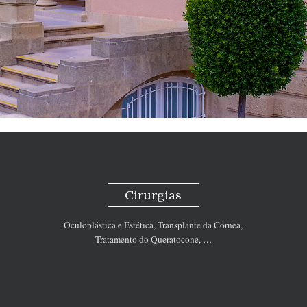
Cirurgias
Oculoplástica e Estética, Transplante da Córnea,
Tratamento do Queratocone, …