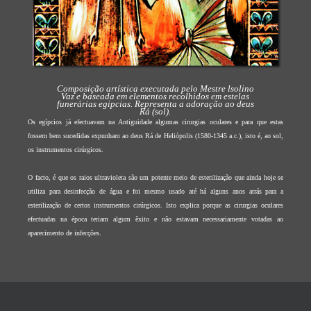
Composição artística executada pelo Mestre lsolino
Vaz e baseada em elementos recolhidos em estelas
funerárias egipcias. Representa a adoração ao deus
Rá (sol).
Os egípcios já efectuavam na Antiguidade algumas cirurgias oculares e para que estas
fossem bem sucedidas expunham ao deus Rá de Heliópolis (1580-1345 a.c.), isto é, ao sol,
os instrumentos cirúrgicos.
O facto, é que os raios ultravioleta são um potente meio de esterilização que ainda hoje se
utiliza para desinfecção de água e foi mesmo usado até há alguns anos atrás para a
esterilização de certos instrumentos cirúrgicos. Isto explica porque as cirurgias oculares
efectuadas na época teriam algum êxito e não estavam necessariamente votadas ao
aparecimento de infecções.