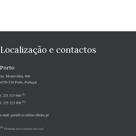
Localização e contactos
Porto
Av. Montevideu, 866
4150-518 Porto, Portugal
(1)
t. 225 323 900
(1)
f. 225 323 909
e-mail: geral@co-rufino-ribeiro.pt
(1)
Chamada para rede fixa nacional